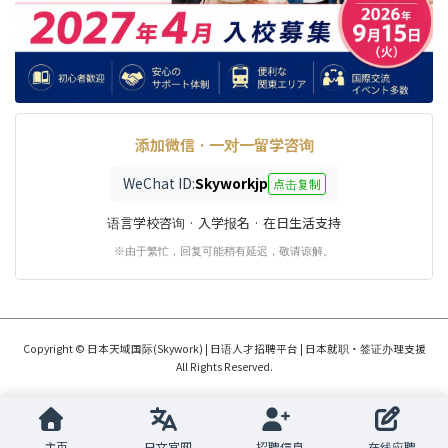
添加微信 · 一对一留学咨询
WeChat ID:
Skyworkjp
点击复制
语言学校咨询 · 入学报名 · 在日生活支持
※由于繁忙，回复可能稍有延迟，敬请谅解。
Copyright © 日本天域国际(Skywork) | 日语人才招聘平台 | 日本就职・签证办理支援
All Rights Reserved.
主页
日文官网
招聘信息
在线应聘