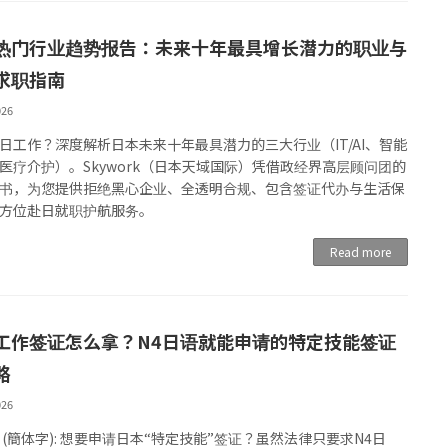
热门行业趋势报告：未来十年最具增长潜力的职业与
求职指南
026
日工作？深度解析日本未来十年最具潜力的三大行业（IT/AI、智能
医疗介护）。Skywork（日本天域国际）凭借政经界高层顾问团的
书，为您提供拒绝黑心企业、全透明合规、包含签证代办与生活保
方位赴日就职护航服务。
Read more
工作签证怎么拿？N4日语就能申请的特定技能签证
略
026
 (簡体字): 想要申请日本“特定技能”签证？虽然法律只要求N4日