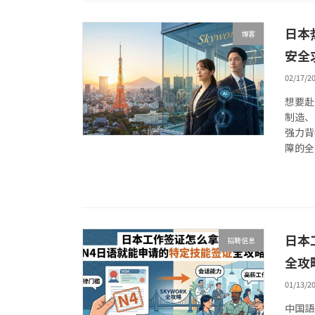
日本
博客
安全
02/17/2
想要赴
制造、
强力背
障的全
日本
招聘信息
全攻
01/13/2
中国語