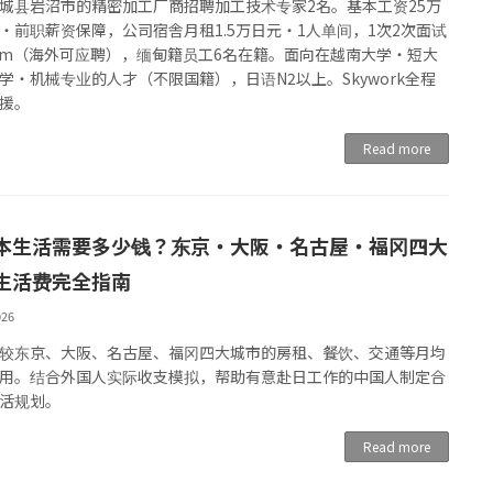
城县岩沼市的精密加工厂商招聘加工技术专家2名。基本工资25万
・前职薪资保障，公司宿舎月租1.5万日元・1人单间，1次2次面试
om（海外可应聘），缅甸籍员工6名在籍。面向在越南大学・短大
学・机械专业的人才（不限国籍），日语N2以上。Skywork全程
援。
Read more
本生活需要多少钱？东京・大阪・名古屋・福冈四大
生活费完全指南
026
较东京、大阪、名古屋、福冈四大城市的房租、餐饮、交通等月均
用。结合外国人实际收支模拟，帮助有意赴日工作的中国人制定合
活规划。
Read more