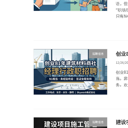
语，但
“职场
只有N
创业
招聘信息
12/26/2
创业8
当。非
务。欢
建设
招聘信息