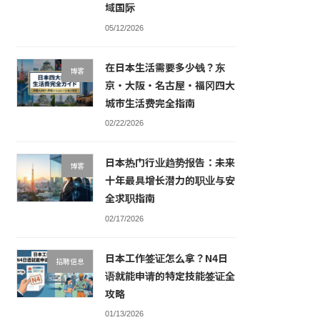
域国际
05/12/2026
在日本生活需要多少钱？东
博客
京・大阪・名古屋・福冈四大
城市生活费完全指南
02/22/2026
日本热门行业趋势报告：未来
博客
十年最具增长潜力的职业与安
全求职指南
02/17/2026
日本工作签证怎么拿？N4日
招聘信息
语就能申请的特定技能签证全
攻略
01/13/2026