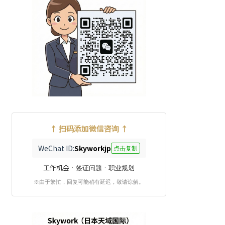
↑ 扫码添加微信咨询 ↑
WeChat ID:
Skyworkjp
点击复制
工作机会 · 签证问题 · 职业规划
※由于繁忙，回复可能稍有延迟，敬请谅解。