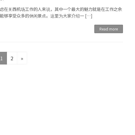
虑在关西机场工作的人来说，其中一个最大的魅力就是在工作之余
能够享受众多的休闲景点。这里为大家介绍一 […]
Read more
Page
Page
1
2
»