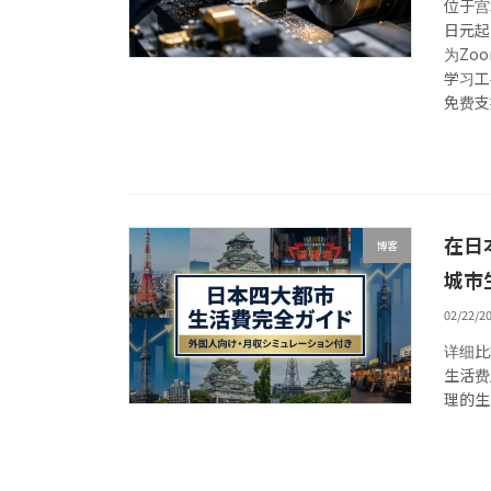
位于宫
日元起
为Zo
学习工
免费支
在日
博客
城市
02/22/2
详细比
生活费
理的生