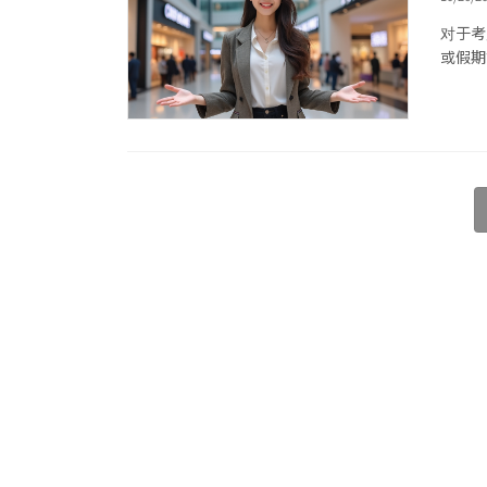
对于考
或假期
文
章
分
页